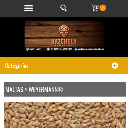
0
Categorías
MALTAS > WEYERMANN®