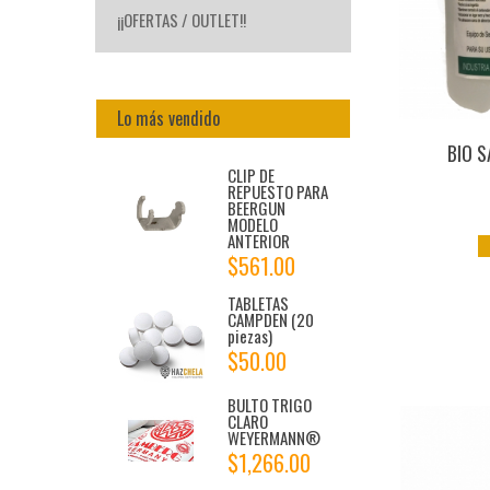
¡¡OFERTAS / OUTLET!!
Lo más vendido
BIO S
CLIP DE
REPUESTO PARA
BEERGUN
MODELO
ANTERIOR
$561.00
TABLETAS
CAMPDEN (20
piezas)
$50.00
BULTO TRIGO
CLARO
WEYERMANN®
$1,266.00