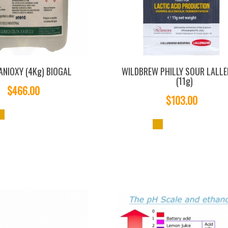
ANIOXY (4Kg) BIOGAL
WILDBREW PHILLY SOUR LALL
(11g)
$466.00
$103.00