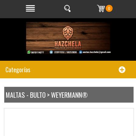
0
Categorías
MALTAS - BULTO > WEYERMANN®