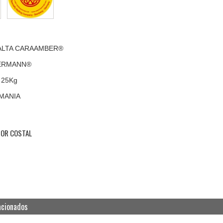
ALTA CARAAMBER®
ERMANN®
 25Kg
MANIA
POR COSTAL
acionados