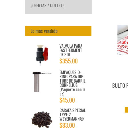
¡¡OFERTAS / OUTLET!!
Lo más vendido
VALVULA PARA
FASTFERMENT
DE 30L
$355.00
EMPAQUES O-
RING PARA DIP
TUBE DE BARRIL
BULTO 
CORNELIUS
(Paquete con 6
pz)
$45.00
CARAFA SPECIAL
TYPE 2
WEYERMANN®
$83.00