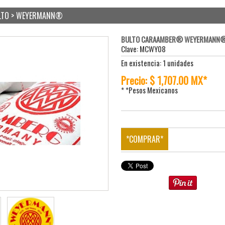
ULTO > WEYERMANN®
BULTO CARAAMBER® WEYERMANN
Clave: MCWY08
En existencia: 1 unidades
Precio: $ 1,707.00 MX*
* *Pesos Mexicanos
*COMPRAR*