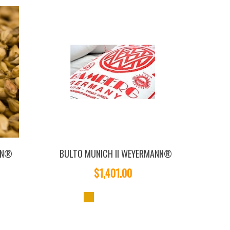
NN®
BULTO MUNICH II WEYERMANN®
$1,401.00