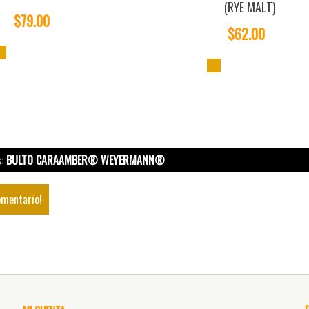
(RYE MALT)
$79.00
$62.00
s:
BULTO CARAAMBER® WEYERMANN®
omentario!