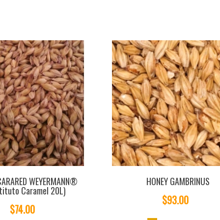
CARARED WEYERMANN®
HONEY GAMBRINUS
tituto Caramel 20L)
$93.00
$74.00