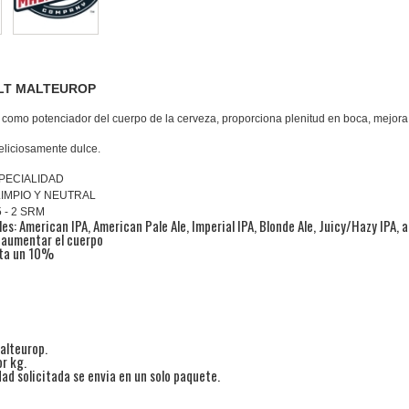
LT MALTEUROP
 c
omo potenciador del cuerpo de la cerveza, proporciona plenitud en boca, mejora 
deliciosamente dulce.
SPECIALIDAD
IMPIO Y NEUTRAL
5 - 2 SRM
les: American IPA, American Pale Ale, Imperial IPA, Blonde Ale, Juicy/Hazy IPA, 
 aumentar el cuerpo
sta un 10%
alteurop.
or kg.
ad solicitada se envia en un solo paquete.