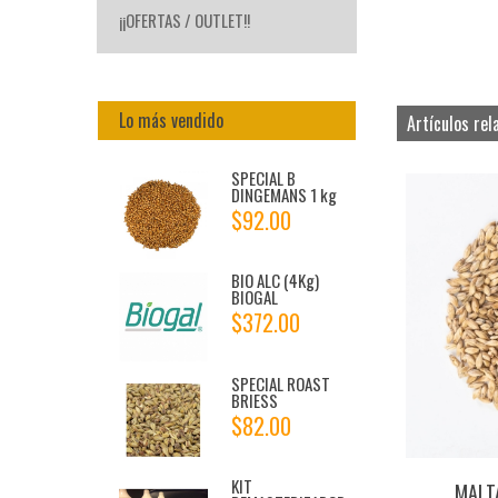
¡¡OFERTAS / OUTLET!!
Lo más vendido
Artículos rel
SPECIAL B
DINGEMANS 1 kg
$92.00
BIO ALC (4Kg)
BIOGAL
$372.00
SPECIAL ROAST
BRIESS
$82.00
KIT
MALT