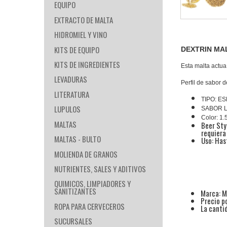
EQUIPO
EXTRACTO DE MALTA
HIDROMIEL Y VINO
KITS DE EQUIPO
DEXTRIN MA
KITS DE INGREDIENTES
Esta malta actua
LEVADURAS
Perfil de sabor 
LITERATURA
TIPO: E
LUPULOS
SABOR L
Color: 1.
MALTAS
Beer Sty
requiera
MALTAS - BULTO
Uso: Ha
MOLIENDA DE GRANOS
NUTRIENTES, SALES Y ADITIVOS
QUIMICOS, LIMPIADORES Y
SANITIZANTES
Marca: M
Precio p
ROPA PARA CERVECEROS
La cantid
SUCURSALES