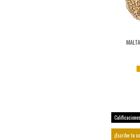
MALTA
Calificacione
¡Escribe tu c