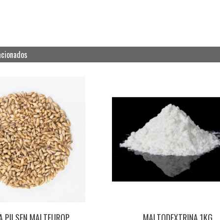
acionados
A PILSEN MALTEUROP
MALTODEXTRINA 1KG