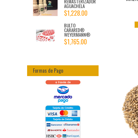
REMASTERIZADOR
AGUACHELA
$1,228.00
BULTO
CARARED®
WEYERMANN®
$1,765.00
Formas de Pago