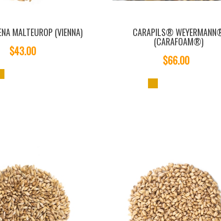
ENA MALTEUROP (VIENNA)
CARAPILS® WEYERMANN
(CARAFOAM®)
$43.00
$66.00