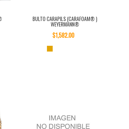
®
BULTO CARAPILS (CARAFOAM® )
WEYERMANN®
$1,582.00