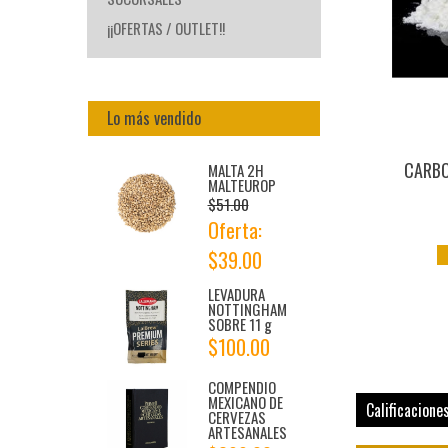
¡¡OFERTAS / OUTLET!!
Lo más vendido
CARBO
MALTA 2H
MALTEUROP
$51.00
Oferta:
$39.00
LEVADURA
NOTTINGHAM
SOBRE 11 g
$100.00
COMPENDIO
MEXICANO DE
Calificacione
CERVEZAS
ARTESANALES