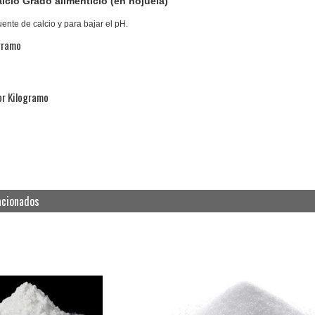
lcio Grado alimenticio (en hojuela)
uente de calcio y para bajar el pH.
gramo
or Kilogramo
acionados