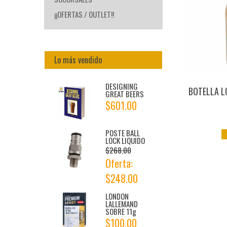
¡¡OFERTAS / OUTLET!!
Lo más vendido
DESIGNING
BOTELLA L
GREAT BEERS
$601.00
POSTE BALL
LOCK LIQUIDO
$268.00
Oferta:
$248.00
LONDON
LALLEMAND
SOBRE 11g
$100.00