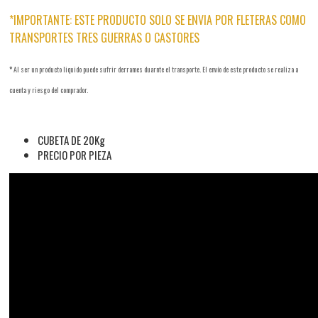
*IMPORTANTE: ESTE PRODUCTO SOLO SE ENVIA POR FLETERAS COMO
TRANSPORTES TRES GUERRAS O CASTORES
*
Al ser un producto liquido puede sufrir derrames duarnte el transporte. El envío de este producto se realiza a
cuenta y riesgo del comprador.
CUBETA DE 20Kg
PRECIO POR PIEZA