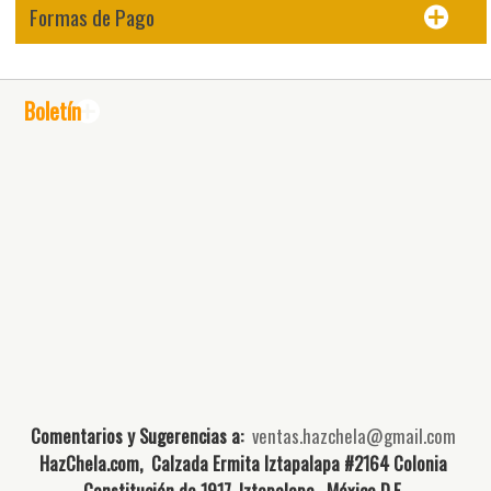
Formas de Pago
Boletín
Comentarios y Sugerencias a:
ventas.hazchela@gmail.com
HazChela.com, Calzada Ermita Iztapalapa #2164 Colonia
Constitución de 1917, Iztapalapa, México D.F.