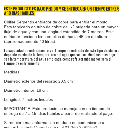
ESTE PRODUCTO ES BAJO PEDIDO Y SE ENTREGA EN UN TIEMPO ENTRE 5
A 10 DIAS HABILES
Chiller Serpentin enfriador de cobre para enfriar el mosto.
Esta fabricado en tubo de cobre de 1/2 pulgada para un mayor
flujo de agua y con una longitud extendida de 7 metros. Este
enfriador funciona bien en ollas de hasta 45 cm de altura
(aproximadamente 40 litros).
La capacidad de enfriamiento y el tiempo de enfriado de este tipo de chillers
depende mucho de la Temperatura del agua que se use. Mientras mas baja
sea la temperatura del agua empleada como refrigerante menor sera el
tiempo de enfriamiento.
Medidas:
Diametro exterior del resorte: 23.5 cm
Diametro interior: 18 cm
Longitud: 7 metros lineales
IMPORTANTE: Este producto se maneja con un tiempo de
entrega de 7 a 15 dias habiles a partir de realizado el pago.
Si requiere mas informacion no dude en comunicarse a
ventas.hazchela@gmail.com o al 01
(55) 22911552
.