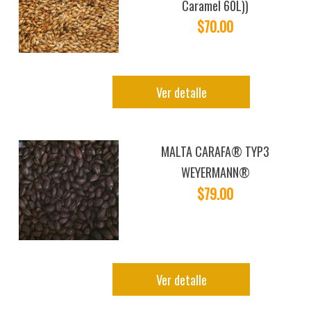
Caramel 60L))
$70.00
Ver detalle
MALTA CARAFA® TYP3
WEYERMANN®
$79.00
Ver detalle