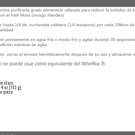
nina purificada grado alimenticio utilizada para reducir la turbidez de
on el Irish Moss (musgo irlandes)
zar hasta 1/4 de cucharada cafetera (1/4 teaspoon) por cada 19litros
antidad.
er previamente en agua fría o mosto frío y agitar durante 30 segundos.
llición mientras se agita.
o: cerrar el envase herméticamente después de su uso y almacenar e
o se puede usar como equivalente
del Whirlfloc B
e stars.
 4 oz (112 g)
or pieza