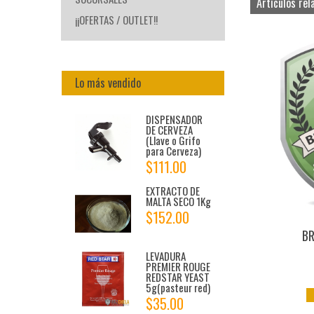
Artículos rel
¡¡OFERTAS / OUTLET!!
Lo más vendido
DISPENSADOR
DE CERVEZA
(Llave o Grifo
para Cerveza)
$111.00
EXTRACTO DE
MALTA SECO 1Kg
$152.00
BR
LEVADURA
PREMIER ROUGE
REDSTAR YEAST
5g(pasteur red)
$35.00