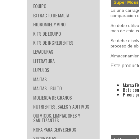
Super Moss
EQUIPO
Es una carrage
EXTRACTO DE MALTA
comparacion c
HIDROMIEL Y VINO
Se debe utili
mas de esta c
KITS DE EQUIPO
Se debe disolv
KITS DE INGREDIENTES
proceso de ebu
LEVADURAS
Almacenamient
LITERATURA
Este product
LUPULOS
MALTAS
Marca Fiv
MALTAS - BULTO
Bote con
Precio p
MOLIENDA DE GRANOS
NUTRIENTES, SALES Y ADITIVOS
QUIMICOS, LIMPIADORES Y
SANITIZANTES
ROPA PARA CERVECEROS
SUCURSALES