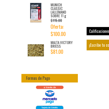
MUNICH
CLASSIC
LALLEMAND
SOBRE 11 g
$115.00
Oferta:
Calificacione
$100.00
MALTA VICTORY
¡Escribe tu c
BRIESS
$81.00
Formas de Pago