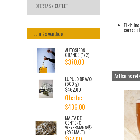
¡¡OFERTAS / OUTLET!!
El kit in
correo e
Lo más vendido
AUTOSIFON
GRANDE (1/2)
$370.00
Artículos rel
LUPULO BRAVO
(500 g)
$462.00
Oferta:
$406.00
MALTA DE
CENTENO
WEYERMANN®
(RYE MALT)
$62.00