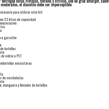
r entregan notas frutosas, florales y cítricas, con un gran amargor, sabor
 moderados, el diacetilo debe ser imperceptible
ecesario para utilizar este kit:
imo 23 litros de capacidad
 maceración
tro
ra
ra garrafón
n
 de botellas
nte
 de vidrio o PET
mbotellar necesitaras:
ata
r de corcholatas
nte
n, manguera y llenador de botellas