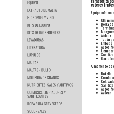
caracteriza po
EQUIPO
esteres frutos
EXTRACTO DE MALTA
Equipo mínimo n
HIDROMIEL Y VINO
Olla mín
Bolsa de
KITS DE EQUIPO
Termóme
Mangue
KITS DE INGREDIENTES
Airlock
Tapón pa
LEVADURAS
Embudo
Autosifo
LITERATURA
Llenador
Sanitiza
LUPULOS
Garrafón
MALTAS
Al momento de e
MALTAS - BULTO
Botella
MOLIENDA DE GRANOS
Corchol
Colocado
NUTRIENTES, SALES Y ADITIVOS
Sanitiza
Autosifo
QUIMICOS, LIMPIADORES Y
Azúcar
SANITIZANTES
ROPA PARA CERVECEROS
SUCURSALES